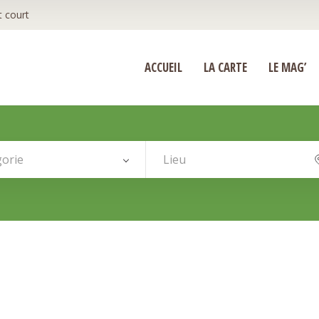
t court
ACCUEIL
LA CARTE
LE MAG’
orie