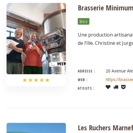
Brasserie Minimu
Bière
Une production artisanal
de l’Ille. Christine et J
20 Avenue Alex
ADRESSE :
https://brass
WEB :
ATOUTS :
Les Ruchers Marne