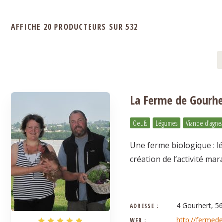
AFFICHE 20 PRODUCTEURS SUR 532
La Ferme de Gourhe
Oeufs
Légumes
Viande d'agne
Une ferme biologique : l
création de l’activité ma
4 Gourhert, 5
ADRESSE :
http://fermed
WEB :