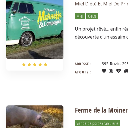
Miel D'été Et Miel De Pr
Miel
Oeufs
Un projet rêvé… enfin réa
découverte d’un essaim d
395 Rozic, 29
ADRESSE :
ATOUTS :
Ferme de la Moiner
Viande de porc / charcuterie