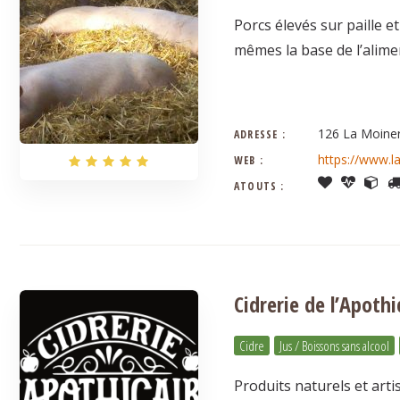
Porcs élevés sur paille e
mêmes la base de l’alime
126 La Moine
ADRESSE :
https://www.la
WEB :
ATOUTS :
Cidrerie de l’Apothi
Cidre
Jus / Boissons sans alcool
Produits naturels et arti