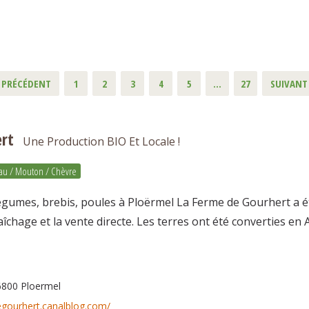
PRÉCÉDENT
1
2
3
4
5
…
27
SUIVANT
rt
Une Production BIO Et Locale !
au / Mouton / Chèvre
égumes, brebis, poules à Ploërmel La Ferme de Gourhert a été
raîchage et la vente directe. Les terres ont été converties en 
6800 Ploermel
egourhert.canalblog.com/