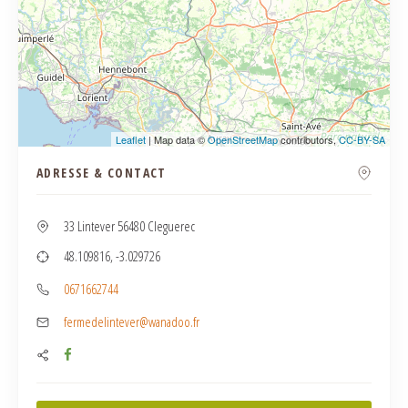
Leaflet
| Map data ©
OpenStreetMap
contributors,
CC-BY-SA
ADRESSE & CONTACT
33 Lintever 56480 Cleguerec
48.109816, -3.029726
0671662744
fermedelintever@wanadoo.fr