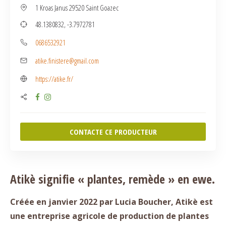
1 Kroas Janus 29520 Saint Goazec
48.1380832, -3.7972781
0686532921
atike.finistere@gmail.com
https://atike.fr/
CONTACTE CE PRODUCTEUR
Atikè signifie « plantes, remède » en ewe.
Créée en janvier 2022 par Lucia Boucher, Atikè est
une entreprise agricole de production de plantes