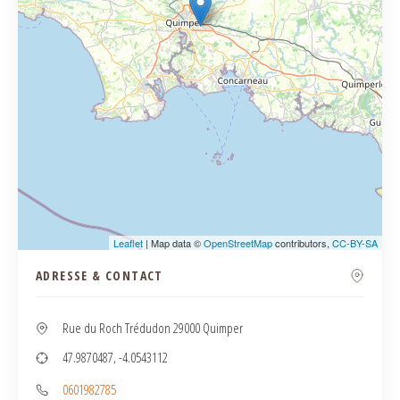
Leaflet
| Map data ©
OpenStreetMap
contributors,
CC-BY-SA
ADRESSE & CONTACT
Rue du Roch Trédudon 29000 Quimper
47.9870487, -4.0543112
0601982785