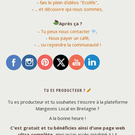
-
fais le plein d'idées "Ecolife",
-
... et découvre qui nous sommes,
Après ça ?
-
Tu peux nous contacter
,
-
Nous payer un café,
-
... ou rejoindre la communauté !
TU ES PRODUCTEUR ?
Tu es producteur et tu souhaites t'inscrire à la plateforme
Mangeons Local en Bretagne ?
A la bonne heure !
C'est gratuit et tu bénéficies ainsi d'une page web
ultra-complète
, ainsi qu'un accès priviligié à LA