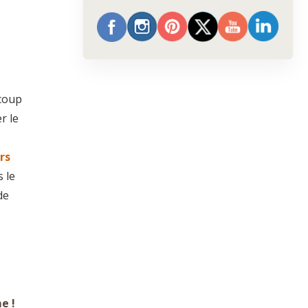
ucoup
r le
rs
 le
de
e !