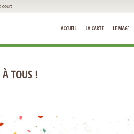
t court
ACCUEIL
LA CARTE
LE MAG’
 À TOUS !