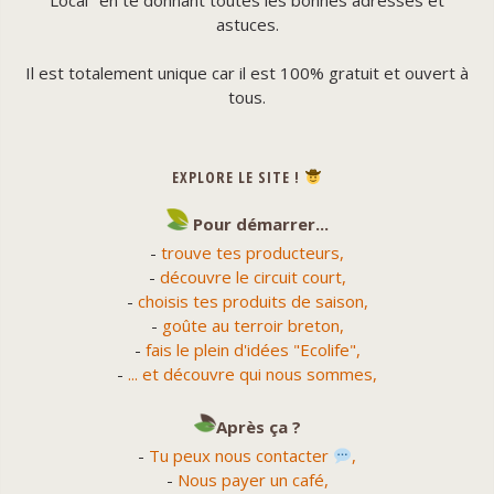
Local" en te donnant toutes les bonnes adresses et
astuces.
Il est totalement unique car il est 100% gratuit et ouvert à
tous.
EXPLORE LE SITE !
Pour démarrer...
-
trouve tes producteurs,
-
découvre le circuit court,
-
choisis tes produits de saison,
-
goûte au terroir breton,
-
fais le plein d'idées "Ecolife",
-
... et découvre qui nous sommes,
Après ça ?
-
Tu peux nous contacter
,
-
Nous payer un café,