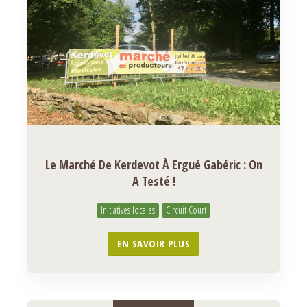
Le Marché De Kerdevot À Ergué Gabéric : On
A Testé !
Initiatives locales
Circuit Court
EN SAVOIR PLUS