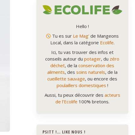
Hello !
Tu es sur
Le Mag’
de Mangeons
Local, dans la catégorie
Ecolife
.
Ici, tu vas trouver des infos et
conseils autour du
potager
, du
zéro
déchet
, de la
conservation des
aliments
, des
soins naturels
, de la
cueillette sauvage
, ou encore des
poulaillers domestiques
!
Aussi, tu peux découvrir des
acteurs
de l’Ecolife
100% bretons.
PSITT !… LIKE NOUS !