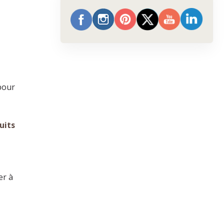
pour
uits
er à