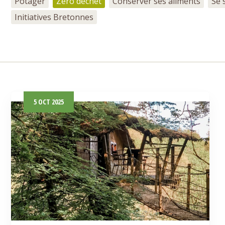
Potager
Zéro déchet
Conserver ses aliments
Se 
Initiatives Bretonnes
5
OCT
2025