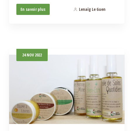
En savoir plus
Lenaïg Le Guen
2
24
NOV
2022