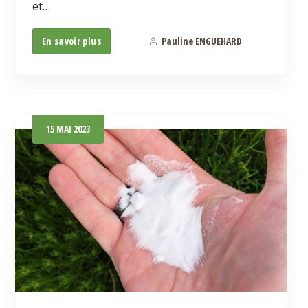
et…
En savoir plus
Pauline ENGUEHARD
0
15
MAI
2023