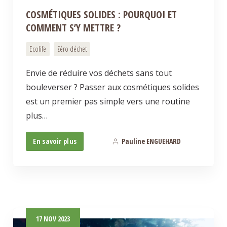
COSMÉTIQUES SOLIDES : POURQUOI ET
COMMENT S’Y METTRE ?
Ecolife
Zéro déchet
Envie de réduire vos déchets sans tout
bouleverser ? Passer aux cosmétiques solides
est un premier pas simple vers une routine
plus…
En savoir plus
Pauline ENGUEHARD
0
17
NOV
2023