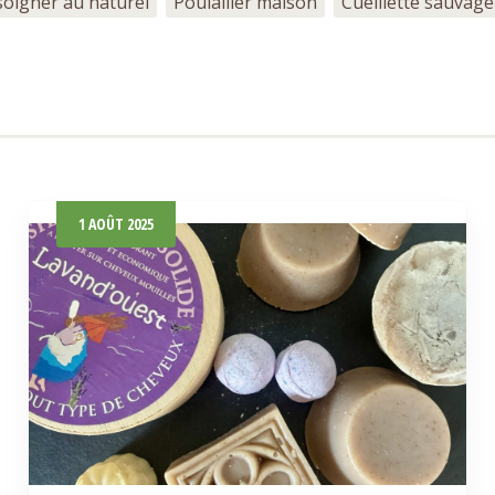
soigner au naturel
Poulailler maison
Cueillette sauvage
1
AOÛT
2025