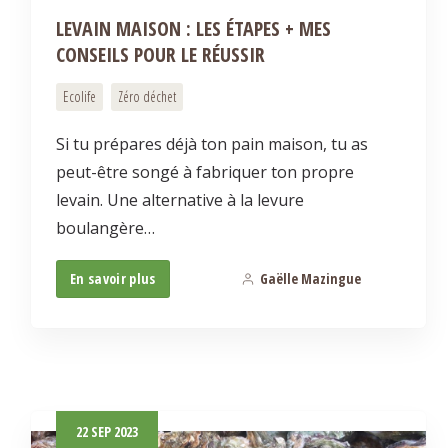
LEVAIN MAISON : LES ÉTAPES + MES
CONSEILS POUR LE RÉUSSIR
Ecolife
Zéro déchet
Si tu prépares déjà ton pain maison, tu as
peut-être songé à fabriquer ton propre
levain. Une alternative à la levure
boulangère…
En savoir plus
Gaëlle Mazingue
2
22
SEP
2023