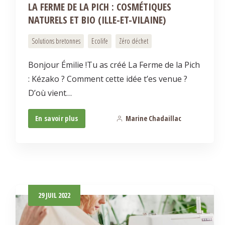
LA FERME DE LA PICH : COSMÉTIQUES
NATURELS ET BIO (ILLE-ET-VILAINE)
Solutions bretonnes
Ecolife
Zéro déchet
Bonjour Émilie !Tu as créé La Ferme de la Pich
: Kézako ? Comment cette idée t’es venue ?
D’où vient…
En savoir plus
Marine Chadaillac
0
29
JUIL
2022