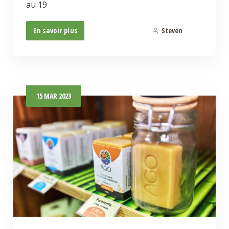
au 19
En savoir plus
Steven
0
15
MAR
2023