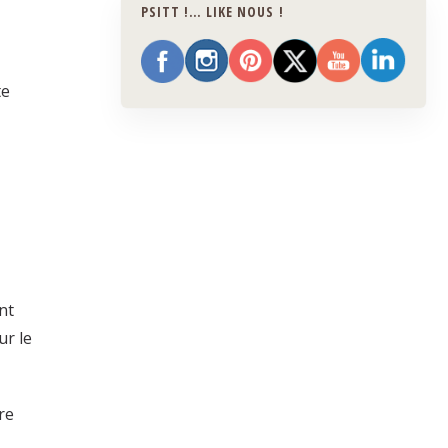
PSITT !… LIKE NOUS !
te
nt
ur le
re