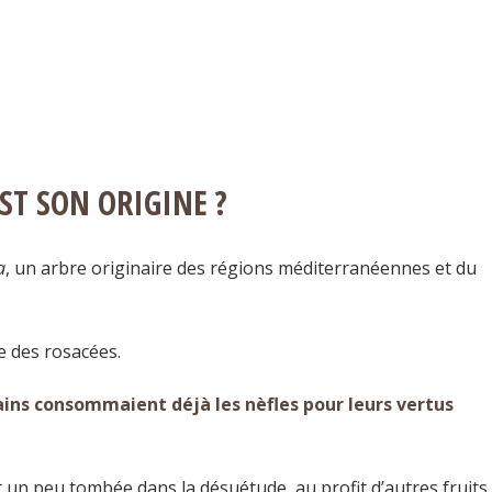
EST SON ORIGINE ?
a
, un arbre originaire des régions méditerranéennes et du
e des rosacées.
omains consommaient déjà les nèfles pour leurs vertus
est un peu tombée dans la désuétude, au profit d’autres fruits